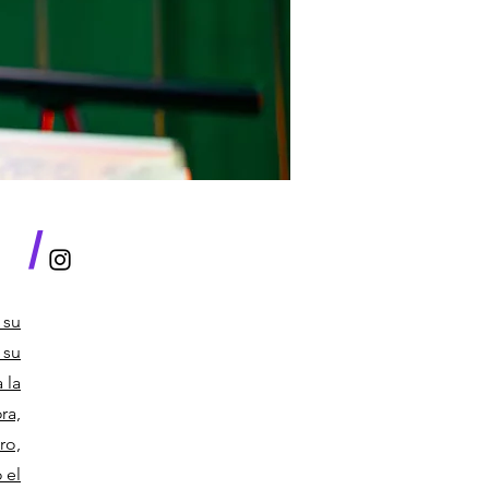
/
 su
 su
 la
ra,
ro,
 el