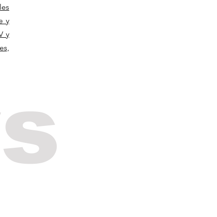
les
e y
V y
es,
s