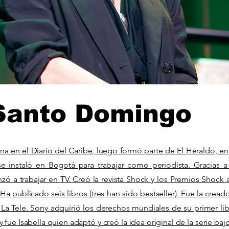
 Santo Domingo
a en el Diario del Caribe, luego formó parte de El Heraldo, en
 se instaló en Bogotá para trabajar como periodista. Gracias a
 a trabajar en TV. Creó la revista Shock y los Premios Shock a
. Ha publicado seis libros (tres han sido bestseller). Fue la creado
 La Tele. Sony adquirió los derechos mundiales de su primer lib
y fue Isabella quien adaptó y creó la idea original de la serie bajo